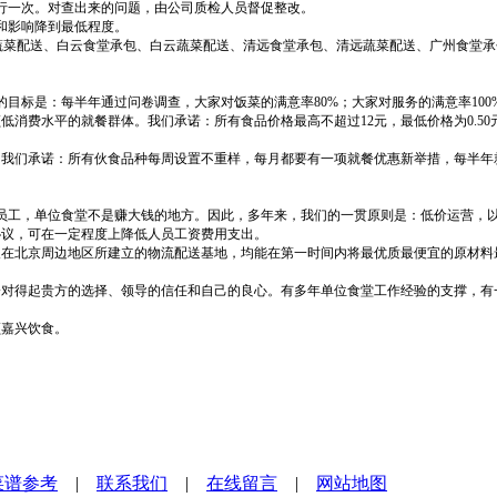
行一次。对查出来的问题，由公司质检人员督促整改。
和影响降到最低程度。
蔬菜配送、白云食堂承包、白云蔬菜配送、清远食堂承包、清远蔬菜配送、广州食堂承
的目标是：每半年通过问卷调查，大家对饭菜的满意率
80%
；大家对服务的满意率
100
顾低消费水平的就餐群体。我们承诺：所有食品价格最高不超过
12
元，最低价格为
0.50
，我们承诺：所有伙食品种每周设置不重样，每月都要有一项就餐优惠新举措，每半年
员工，单位食堂不是赚大钱的地方。因此，多年来，我们的一贯原则是：低价运营，
协议，可在一定程度上降低人员工资费用支出。
及在北京周边地区所建立的物流配送基地，均能在第一时间内将最优质最便宜的原材料
会对得起贵方的选择、领导的信任和自己的良心。有多年单位食堂工作经验的支撑，有
顺嘉兴饮食。
菜谱参考
|
联系我们
|
在线留言
|
网站地图