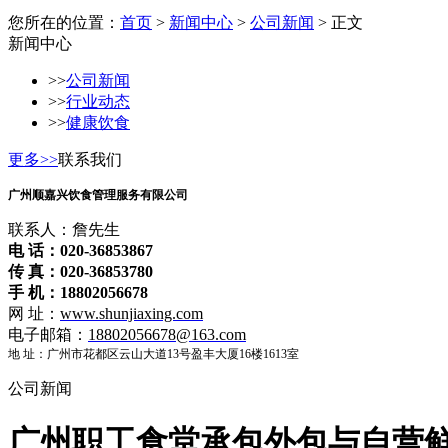
您所在的位置：
首页
>
新闻中心
>
公司新闻
> 正文
新闻中心
>>
公司新闻
>>
行业动态
>>
健康饮食
更多>>
联系我们
广州顺嘉兴饮食管理服务有限公司
联系人：詹先生
电 话：020-36853867
传 真：020-36853780
手 机：18802056678
网 址：
www.shunjiaxing.com
电子邮箱：
18802056678@163.com
地 址：广州市花都区云山大道13号盈丰大厦16楼1613室
公司新闻
广州职工食堂承包外包与自营