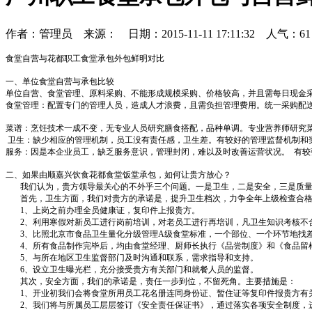
作者：管理员 来源： 日期：2015-11-11 17:11:32 人气：
61
食堂自营与花都职工食堂承包外包鲜明对比
一、单位食堂自营与承包比较
单位自营、食堂管理、原料采购、不能形成规模采购、价格较高，并且需每日现金
食堂管理：
配置专门的管理人员，造成人才浪费，且需负担管理费用。统一采购配
菜谱：
烹饪技术一成不变，无专业人员研究膳食搭配，品种单调。
专业营养师研究
卫生：缺少相应的管理机制，员工没有责任感，卫生差。
有较好的管理监督机制和
服务：
因是本企业员工，缺乏服务意识，管理封闭，难以及时改善运营状况。
有较
二、如果由顺嘉兴饮食花都食堂饭堂承包，如何让贵方放心？
我们认为，贵方领导最关心的不外乎三个问题。一是卫生，二是安全，三是质
首先，卫生方面，我们对贵方的承诺是，提升卫生档次，力争全年上级检查合
1
、上岗之前办理全员健康证，复印件上报贵方。
2
、利用寒假对新员工进行岗前培训，对老员工进行再培训，凡卫生知识考核不
3
、比照北京市食品卫生量化分级管理
A
级食堂标准，一个部位、一个环节地找
4
、所有食品制作完毕后，均由食堂经理、厨师长执行《品尝制度》和《食品留
5
、与所在地区卫生监督部门及时沟通和联系，需求指导和支持。
6
、设立卫生曝光栏，充分接受贵方有关部门和就餐人员的监督。
其次，安全方面，我们的承诺是，责任一步到位，不留死角。主要措施是：
1
、开业初我们会将食堂所用员工花名册连同身份证、暂住证等复印件报贵方有
2
、我们将与所属员工层层签订《安全责任保证书》，通过落实各项安全制度，