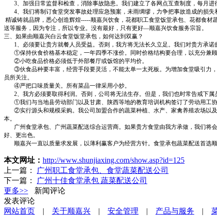
3
、加强日常监督和检查，消除事故隐患。我们建立了各网点互查制度，每月进
4
、我们将制订食堂突发事故处理应急预案，未雨绸缪，
力争把事故造成的损失
精诚铸就品牌，悉心创造辉煌
-----
顺嘉兴饮食，花都职工食堂饭堂承包、花都食材
送等服务，因为专注，所以专业。没有最好，只有更好
—
顺嘉兴饮食服务宗旨。
三、如果由顺嘉兴白云食堂饭堂承包，如何达到双赢？
1
、必须要让贵方就餐人员受益。否则，我方将无法长久立足。我们对贵方承诺
①
保持伙食价格基本稳定，一年四季不涨价。同时价格结构要合理，以充分兼
②
小吃食品价格必须低于外部餐厅或饭馆的平均价。
③
伙食品种要丰富，经营手段要灵活，不能太单一太死板。为增加食堂吸引力
员所关注。
④
严把口味质量关。所有菜品一律采用小炒。
2
、我方必须要取得利润。否则，公司将无法生存。但是，我们也时常告戒下属
①
我们与当地县劳动部门以及甘肃、陕西等地的教育培训机构签订了劳动用工
②
实行源头和规模采购。我公司加盟合作的蔬菜种植、水产、家禽养殖农场以
本。
广州食堂承包、广州蔬菜配送综合运营商。如果贵方食堂由我方承做，我们将
好、更出色。
顺嘉兴一直以质量求发展，以薄利赢客户为经营方针。食堂承包蔬菜配送首选
本文网址：
http://www.shunjiaxing.com/show.asp?id=125
上一篇：
广州职工食堂承包、食堂蔬菜配送公司
下一篇：
广州十佳食堂承包 蔬菜配送公司
更多>>
新闻评论
发表评论
网站首页
|
关于顺嘉兴
|
安全管理
|
产品与服务
|