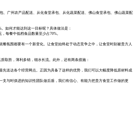
包、广州农产品配送、从化食堂承包、从化蔬菜配送、佛山食堂承包、佛山蔬菜配
%
。如何才能达到这一目标呢？具体做法是：
元，每餐中低档食品数量至少占
70%
。
就餐氛围都要有一个新变化。让食堂始终处于动态竞争之中，让食堂时刻被贵方人
以质取胜，薄利多销，细水长流。此外，还有两条措施：
最先送达各个经营网点。正因为具备了这样的优势，我们可以大幅度降低原材料成
一支与时俱进的知识性团队做后盾，我们有信心、有能力把贵方食堂工作做的更