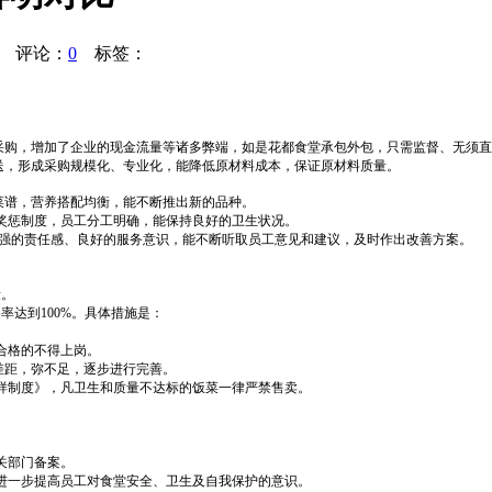
评论：
0
标签：
采购，增加了企业的现金流量等诸多弊端，如是花都食堂承包外包，只需监督、无须直
送，形成采购规模化、专业化，能降低原材料成本，保证原材料质量。
菜谱，营养搭配均衡，能不断推出新的品种。
奖惩制度，员工分工明确，能保持良好的卫生状况。
强的责任感、良好的服务意识，能不断听取员工意见和建议，及时作出改善方案。
量。
格率达到
100%
。具体措施是：
合格的不得上岗。
差距，弥不足，逐步进行完善。
样制度》，凡卫生和质量不达标的饭菜一律严禁售卖。
关部门备案。
进一步提高员工对食堂安全、卫生及自我保护的意识。