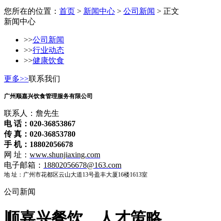
您所在的位置：
首页
>
新闻中心
>
公司新闻
> 正文
新闻中心
>>
公司新闻
>>
行业动态
>>
健康饮食
更多>>
联系我们
广州顺嘉兴饮食管理服务有限公司
联系人：詹先生
电 话：020-36853867
传 真：020-36853780
手 机：18802056678
网 址：
www.shunjiaxing.com
电子邮箱：
18802056678@163.com
地 址：广州市花都区云山大道13号盈丰大厦16楼1613室
公司新闻
顺嘉兴餐饮、人才策略